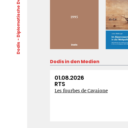
Petitpierre, eine Untersuchung
anordnete. Die Untersuchung vo
Richter Jakob Kehrli entlastete i
vollständig.
Dodis
Dodis in den Medien
01.08.2026
RTS
s del governo
Les fourbes de Cavaione