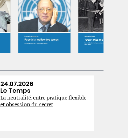
→
24.07.2026
23.07.20
Le Temps
Le Temp
La neutralité, entre pratique flexible
Le temps du 
et obsession du secret
du mythe
→