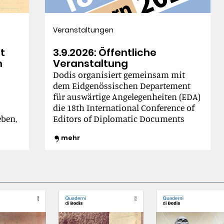
Veranstaltungen
at
3.9.2026: Öffentliche
m
Veranstaltung
Dodis organisiert gemeinsam mit
dem Eidgenössischen Departement
für auswärtige Angelegenheiten (EDA)
die 18th International Conference of
ben,
Editors of Diplomatic Documents
d der
(ICEDD)
mehr
Presse
er
x