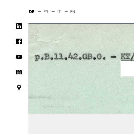
Skip
to
DE
—
FR
—
IT
—
EN
main
Social
content
networks
links