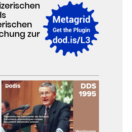
izerischen
ls
erischen
chung zur