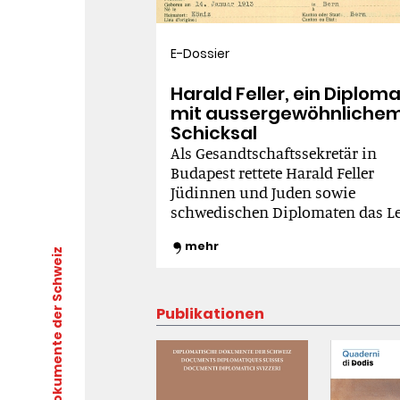
E-Dossier
Harald Feller, ein Diplom
mit aussergewöhnliche
Schicksal
Als Gesandtschaftssekretär in
Budapest rettete Harald Feller
Jüdinnen und Juden sowie
schwedischen Diplomaten das Le
bevor er im Februar 1945 währen
mehr
Befreiung der ungarischen
- Diplomatische Dokumente der Schweiz
Hauptstadt von Agenten des
sowjetischen Geheimdienstes
entführt wurde. Während seiner
Publikationen
Abwesenheit wurde Feller von
ehemaligen Kollegen und in der 
schwer beschuldigt, woraufhin d
Vorsteher des EPD, Bundesrat Ma