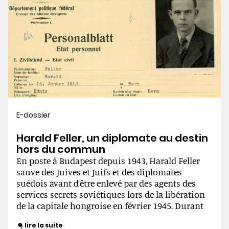
E-dossier
Harald Feller, un diplomate au destin
hors du commun
En poste à Budapest depuis 1943, Harald Feller
sauve des Juives et Juifs et des diplomates
suédois avant d’être enlevé par des agents des
services secrets soviétiques lors de la libération
de la capitale hongroise en février 1945. Durant
son absence, Feller a fait l’objet de graves
lire la suite
accusations de la part d’anciens collègues et dans