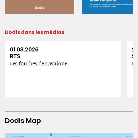
→
Dodis dans les médias
01.08.2026
28
RTS
S
Les fourbes de Cavaione
Di
→
Dodis Map